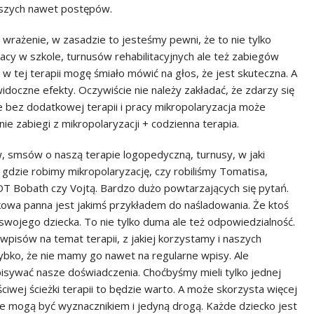
jszych nawet postępów.
 wrażenie, w zasadzie to jesteśmy pewni, że to nie tylko
acy w szkole, turnusów rehabilitacyjnych ale też zabiegów
w tej terapii mogę śmiało mówić na głos, że jest skuteczna. A
doczne efekty. Oczywiście nie należy zakładać, że zdarzy się
e bez dodatkowej terapii i pracy mikropolaryzacja może
e zabiegi z mikropolaryzacji + codzienna terapia.
w, smsów o naszą terapie logopedyczną, turnusy, w jaki
 gdzie robimy mikropolaryzację, czy robiliśmy Tomatisa,
DT Bobath czy Vojtą. Bardzo dużo powtarzających się pytań.
owa panna jest jakimś przykładem do naśladowania. Że ktoś
 swojego dziecka. To nie tylko duma ale też odpowiedzialność.
pisów na temat terapii, z jakiej korzystamy i naszych
ybko, że nie mamy go nawet na regularne wpisy. Ale
pisywać nasze doświadczenia. Choćbyśmy mieli tylko jednej
wej ścieżki terapii to będzie warto. A może skorzysta więcej
e mogą być wyznacznikiem i jedyną drogą. Każde dziecko jest