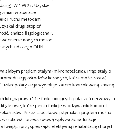
burg). W 1992 r. Uzyskał
ę zmian w aparacie
kcji ruchu metodami
 Uzyskał drugi stopień
ć, analiza fizjologiczna)”.
udowodnienie nowych metod
icznych ludzkiego OUN.
wa słabym prądem stałym (mikronatężenia). Prąd stały o
neuromodulację ośrodków korowych, która może zostać
ń. Mikropolaryzacja wywołuje zatem kontrolowaną zmianę
 lub „naprawa ” źle funkcjonujących połączeń nerwowych.
ki glejowe, które pełnia funkcje w odżywianiu komórek
rzekaźników. Przez czaszkowej stymulacji prądem można
 wzrokową i przedczołową wpływając na funkcje
iwiając i przyspieszając efektywną rehabilitację chorych