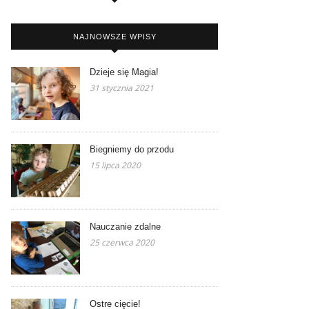
NAJNOWSZE WPISY
Dzieje się Magia!
31 stycznia 2021
Biegniemy do przodu
15 lipca 2020
Nauczanie zdalne
25 czerwca 2020
Ostre cięcie!