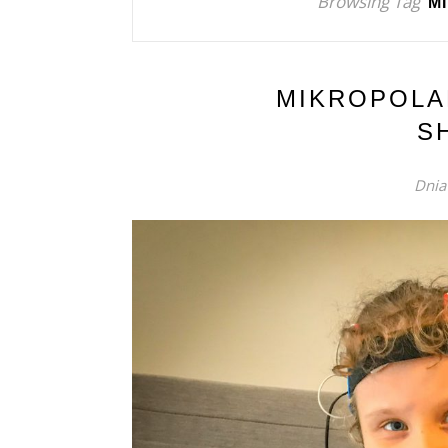
Browsing Tag
M
MIKROPOLA
S
Dnia