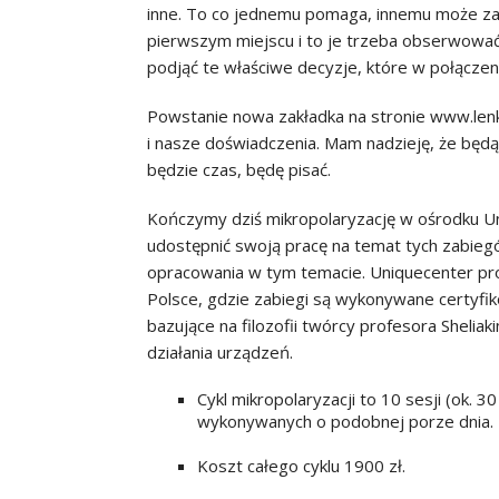
inne. To co jednemu pomaga, innemu może za
pierwszym miejscu i to je trzeba obserwować j
podjąć te właściwe decyzje, które w połączeni
Powstanie nowa zakładka na stronie www.lenk
i nasze doświadczenia. Mam nadzieję, że będą 
będzie czas, będę pisać.
Kończymy dziś mikropolaryzację w ośrodku Un
udostępnić swoją pracę na temat tych zabie
opracowania w tym temacie. Uniquecenter pro
Polsce, gdzie zabiegi są wykonywane certyfik
bazujące na filozofii twórcy profesora Shelia
działania urządzeń.
Cykl mikropolaryzacji to 10 sesji (ok. 3
wykonywanych o podobnej porze dnia.
Koszt całego cyklu 1900 zł.