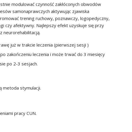
zystnie modulować czynność zakłóconych obwodów
ocesów samonaprawczych aktywując zjawiska
 promować trening ruchowy, poznawczy, logopedyczny,
gi czy afektywny. Najlepszy efekt uzyskuje się przy
 neurorehabilitacją.
ę już w trakcie leczenia (pierwszej sesji )
po zakończeniu leczenia i może trwać do 3 miesięcy
ie po 2-3 sesjach.
ą metoda stymulacji.
eniami pracy CUN.