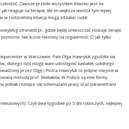
szkodzić. Zawsze przede wszystkim dziecko jest na
ak reaguje na terapię. Ale im większa wiedza tym lepiej
u w rodzicielską intuicją mogą zdziałać cuda!
owyblog.stronaob.pl , gdzie będę umieszczać rodzaje terapii
pomocne. Nie liczcie niestety na regularność 🙁 Jak tylko
iquecenter w Warszawie. Pani Olga Hawryluk zgodziła się
gów, dlatego dziś mogę wam udostępnić kawałek solidnego
wadzony przez Olgę i Piotra Hawryluk to jedyne miejsce w
owaną metodą prof. Sheliakina. W Polsce są inne formy
kina jednak różniące się schematami pracy oraz parametrami
0 minutowych). Czyli dwa tygodnie po 5 dni roboczych, najlepiej