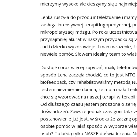
mierzymy wysoko ale cieszymy się z najmnie
Lenka ruszyła do przodu intelektualnie i mamy
zasługa intensywnej terapii logopedycznej, pr
mikropolaryzacji mózgu. Po roku uczestnictwa 
przynajmniej akurat w naszym przypadku są wi
cud i dziecko wyzdrowieje. I mam wrażenie, ż
niewiele pomóc. Słowem idealny team to właśni
Dostaję coraz więcej zapytań, maili, telefonó
sposób Lena zaczęła chodzić, co to jest MTG,
biofeedback, czy rehabilitowaliśmy metodą N
Jestem niezmiernie dumna, że moja mała Lenk
chce się wzorować na naszej terapii w terapii
Od dłuższego czasu jestem proszona o serię w
doświadczeń. Zawsze jednak czas goni tak sz
postanowienie już jest, w środku że zacznę o
osobie pomóc w jakiś sposób w wyborze właści
osób? To będą tylko NASZE doświadczenia. Ni