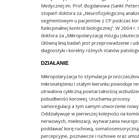
Medycznej im. Prof. Bogdanowa (Sankt Peters
stopień doktora za „Neurofizjologiczną analiz
segmentowym u pacjentów z CP podczas kore
funkcjonalnej kontroli biologicznej”. W 2004 r.
doktora za „Mikropolaryzację mózgu (skutecznoś
Główną linią badań jest przeprowadzenie i 
diagnostyki i korekty różnych stanów patolog
DZIAŁANIE
Mikropolaryzacja to stymulacja przezczaszko
mikronatężeniu i stałym kierunku powoduje 
utrwalona cykliczną powtarzalnością wzbudze
pobudliwości korowej. Uruchamia procesy
samoregulacji a tym samym utworzenie nowych
Oddziaływuje w pierwszej kolejności na komór
nerwowych, mielinizacji, wytwarzania neurop
poddawać korę ruchową, somatosensoryczną,
percepcyjne, poznawcze i ruchowe oraz umożwl