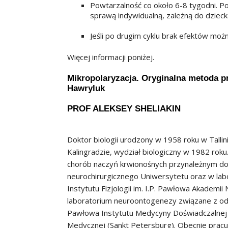
Powtarzalność co około 6-8 tygodni. Po 
sprawą indywidualną, zależną do dziecka
Jeśli po drugim cyklu brak efektów możn
Więcej informacji poniżej.
Mikropolaryzacja. Oryginalna metoda pr
Hawryluk
PROF ALEKSEY SHELIAKIN
Doktor biologii urodzony w 1958 roku w Talli
Kalingradzie, wydział biologiczny w 1982 rok
chorób naczyń krwionośnych przynależnym do 
neurochirurgicznego Uniwersytetu oraz w labor
Instytutu Fizjologii im. I.P. Pawłowa Akademii 
laboratorium neuroontogenezy związane z odd
Pawłowa Instytutu Medycyny Doświadczalnej 
Medycznej (Sankt Petersburg). Obecnie pracuje